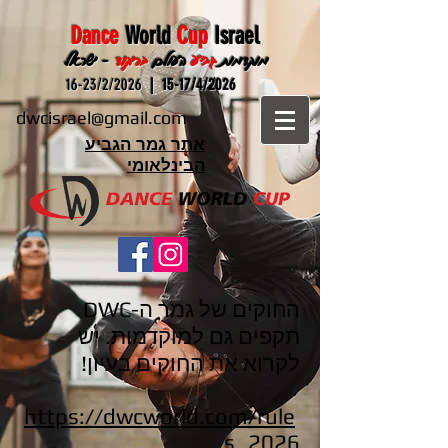
Dance
World
Cup
Israel
מוקדמות
גביע
העולם
בריקוד
- ישראל
16-23/2/2026
15-17/4/2026 |
dwcisrael@gmail.com
אתר גמר הגביע
הבינלאומי
החוקים של גמר ה-DWC
תקפים גם למוקדמות. יש
לקרוא את החוקים בעיון!
https://dwcworld.com/rule
s_2026