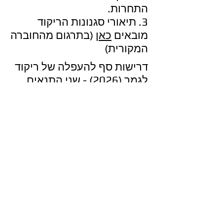
התחרות.
3. תיאורי סגנונות הריקוד
מובאים
כאן
(בתרגום מהחוברה
המקורית)
דרישות סף להעפלה של ריקוד
לגמר (2026) -
שני התנאים
צריכים להתקיים
:
1) קבלת ציון 70 ומעלה.
2) זכייה באחד המקומות
המובילים בקטגוריה שלו:
א. סולואים - מקומות 1-4.
עד 3 מקומות נוספים יכולים
להעפיל, אם ציונם 85 ומעלה.
ב. דואט/טריו - מקומות 1-5.
ג. קבוצות קטנות - מקומות
1-6.