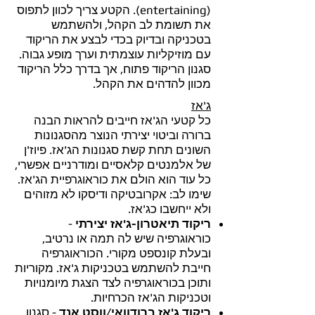
(entertaining). הקטע צריך לכוון לתפוס
את תשומת לב הקהל, ולהשתמש
בטכניקה ובדיוק בכדי לבצע את הריקוד
עם מוזיקליות עוצמתית וערך מופע גבוה.
סגנון הריקוד פתוח, אך בדרך כלל הריקוד
מכוון להדהים את הקהל.
ג'אז
כל קטעי הג'אז חייבים להראות הבנה
ברורה וביטוי יצירתי הנוצר מהסגנונות
השונים תחת קשת סגנונות הג'אז. פיוז'ן
של אלמנטים קלאסיים ומודרניים אפשרי,
כל עוד הוא הולם את כוראוגרפיית הג'אז.
שימו לב: אקרובטיקה ודיסקו לא מזוהים
ולא ייחשבו כג'אז.
ריקוד תיאטרון-ג'אז יצירתי
-
כוראוגרפיה שיש לה תמה או נרטיב,
ובעלת קונספט מקורי. הכוראוגרפיה
חייבת להשתמש בטכניקות ג'אז. מקוריות
ותוכן בכוראוגרפיה לצד הצגת מיומנויות
וטכניקות הג'אז הכרחיות.
ריקוד ג'אז ברודוואי/ווסט אנד
- סגנון