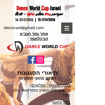
Dance
World
Cup
Israel
מוקדמות
גביע
העולם
בריקוד
- ישראל
16-23/2/2026
15-17/4/2026 |
dwcisrael@gmail.com
אתר גמר הגביע
הבינלאומי
תיאורי הסגנונות
תורגם מחוקי התחרות
בלט רפרטוארי (סולואים)
כל קטע סולו המגיע מרפרטואר בלט
מוכר
בלט קלאסי