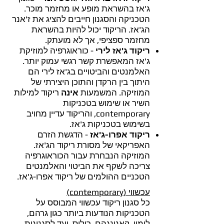
ג'אז בהשראת מופע או מחזמר מוכר.
הטכניקה והסגנון חייבים להציג את ז'אנר
הג'אז. הריקוד יכול להיות בהשראת
מחזמר ספציפי, אך לא מועתק.
ריקוד ג'אז לירי
- כוראוגרפיה למוזיקת
ג'אז המאפשרת קשר רגשי עמוק יותר.
האלמנטים והביטויים בג'אז לירי הם
היתוך בין הרקדן והתוכן היצירתי של
המוזיקה. המשמעות
אינה
ריקוד למילות
השיר או שימוש בטכניקות
contemporary, והריקוד עדיין מחויב
בשימוש בטכניקות ג'אז.
ריקוד אפרו-ג'אז
- הדגשת הזרם
האפריקאי של מסורת ריקוד הג'אז.
המוזיקה הנבחרת עבור הכוראוגרפיה
צריכה לשקף את הביטוי והאלמנטים
הטכניים ההולמים של ריקוד אפרו-ג'אז.
עכשווי (contemporary)
כל סגנון ריקוד עכשווי המבוסס על
הטכניקות הנודעות ביותר כגון גרהם,
לימון, קאנינגהם, ריליס, ועד לסגנונות