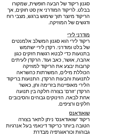
סגנון ריקוד של הבעה חופשית, שמקורו
בבלט. לריקוד המודרני אין סט חוקים, אך
הריקוד מיוצר תוך שימוש ברגש, מצבי רוח
ודגשים של המוזיקה.
מודרני לירי
ריקוד לירי הוא סגנון המשלב אלמנטים
של בלט ומודרני. רקדן לירי ישתמש
בתנועות כדי לבטא רגשות חזקים כגון
אהבה, אושר, כאב ועוד. הרקדן לעיתים
קרובות יבצע את הריקוד למוזיקה
הכוללת מילים, המשרתות כהשראה
לתנועות והבעות הרקדן. התנועות בריקוד
הלירי מאופיינות בזרימה וחן, כאשר
הרקדן 'זורם' בצורה חלקה בין תנועה
אחת לבאה. הזינוקים גבוהים והסיבובים
חלקים ורציפים.
שואודאנס
ריקוד 'שואודאנס' ניתן לתאר בצורה
הטובה ביותר כריקוד דינאמי בעל אנרגיות
גבוהות וכוראוגרפיה מבדרת