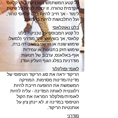
כל קטע המשתמש בטכניקת בלט קלאסי
אקדמית טהורה. זו יכולה להיות כל שיטת
לימוד - אך חייב להיות בלט קלאסי טהור,
ועל התלבושות להיות בהתאם.
בלט נאוקלאסי
כל קטע המבוסס על טכניקת בלט
קלאסי, אך בשימוש יותר מודרני (למשל:
שימוש שונה או חדשני בפורט דה ברה,
שימוש חזק בתנועות או עמידות
אוף-באלאנס, ערבוב של תנועות
מודרניות בפלג הגוף העליון ועוד).
לאומי ופולקלור
הריקוד יראה את סוג הריקוד הטיפוסי של
מדינה/מדינות מסוימות. המוזיקה
המשמשת את ההופעה חייבת להיות
רלוונטית לאותה המדינה - עליה להיות
לאומית/פולקלור המראה את הקול
הטיפוסי במדינה זו. לא יינתן ציון על
אותנטיות הריקוד.
מודרני