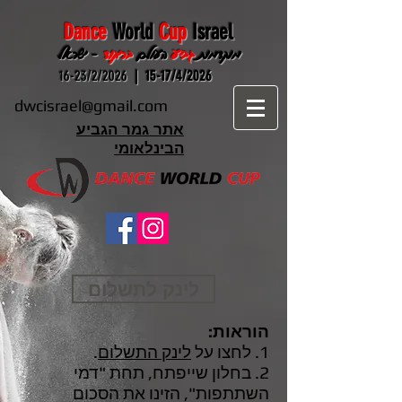
Dance
World
Cup
Israel
מוקדמות
גביע
העולם
בריקוד
- ישראל
16-23/2/2026
15-17/4/2026 |
dwcisrael@gmail.com
אתר גמר הגביע
הבינלאומי
לינק לתשלום
הוראות:
1. לחצו על
לינק התשלום
.
2. בחלון שייפתח, תחת "דמי
השתתפות", הזינו את הסכום