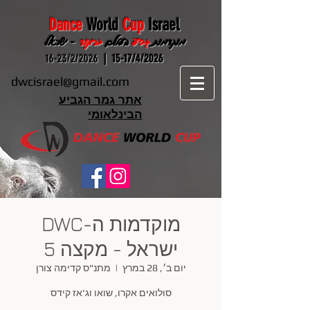
Dance
World
Cup
Israel
מוקדמות
גביע
העולם
בריקוד
- ישראל
16-23/2/2026
15-17/4/2026 |
dwcisrael@gmail.com
אתר גמר הגביע
הבינלאומי
מוקדמות ה-DWC
ישראל - מקצה 5
יום ב׳, 28 במרץ
  |  
מתנ"ס קדימה צורן
סולואים אקרו, שואו וג'אז קידס