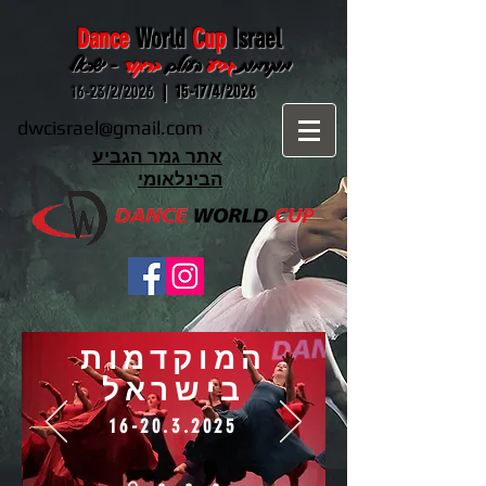
Dance
World
Cup
Israel
מוקדמות
גביע
העולם
בריקוד
- ישראל
16-23/2/2026
15-17/4/2026 |
dwcisrael@gmail.com
אתר גמר הגביע
הבינלאומי
המוקדמות
בישראל
16-20.3.2025